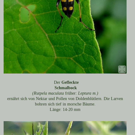
Der
Gefleckte
Schmalbock
(Rutpela maculata
früher:
Leptura m.)
ernährt sich von Nektar und Pollen von Doldenblütlern. Die Larven
bohren sich tief in morsche Bäume.
Länge: 14-20 mm