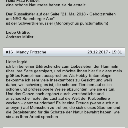
Hallo Frau Knebel,
eine schöne Naturseite haben sie da erstellt..
Der Rüsselkäfer auf der Seite "21. Mai 2018 - Gehölzstreifen
am NSG Baumberger Aue"
ist der Schwertlilienrüssler (Mononychus punctumalbum)
Liebe Grüße,
Andreas Müller
#16 Mandy Fritzsche
28.12.2017 - 15:31
Liebe Ingrid,
ich bin bei einer Bildrecherche zum Liebesleben der Hummeln
über Ihre Seite gestolpert, und möchte Ihnen hier für diese mein
größtes Kompliment aussprechen. Als Hobby-Entomologin
bekomme ich sehr viele Insektenfotos zu Gesicht und weiß
daher, wie schwierig es ist, die scheuen Tierchen auf solch
schöne und professionelle Weise abzulichten, wie sie es tun.
Und das Ganze noch ergänzt durch verständliche und
anschauliche Texte, die Lust auf die Welt der Krabbeltiere
wecken – ganz wunderbar! Es ist eine Freude (wenn auch nur
anonym) auf Menschen zu treffen, die sich dieses Staunen und
die Begeisterung für die Schätze der Natur bewahrt haben, wie
sie aus Ihrer Arbeit sprechen.